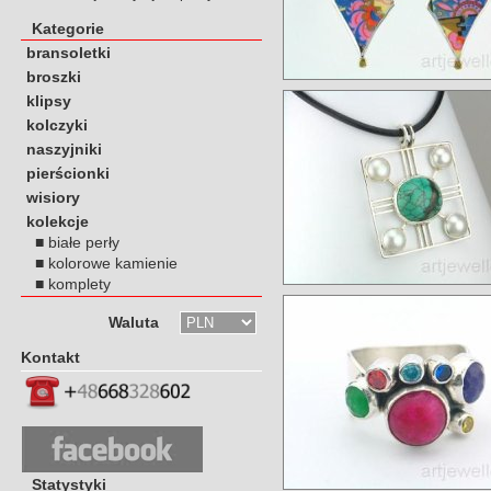
Kategorie
bransoletki
broszki
klipsy
kolczyki
naszyjniki
pierścionki
wisiory
kolekcje
■
białe perły
■
kolorowe kamienie
■
komplety
Waluta
Kontakt
Statystyki